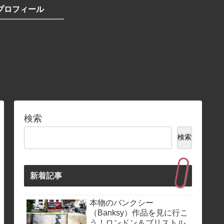
プロフィール
検索
検索
新着記事
本物のバンクシー
（Banksy）作品を見に行こ
う！ロンドン＆ブリストル