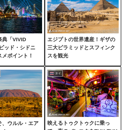
典「VIVID
エジプトの世界遺産！ギザの
 ビビッド・シドニ
三大ピラミッドとスフィンク
スメポイント！
スを観光
タイ
映えるトゥクトゥクに乗っ
そ、ウルル・エア