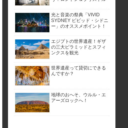
光と音楽の祭典「VIVID
SYDNEY ビビッド・シドニ
ー」のオススメポイント！
エジプトの世界遺産！ギザ
の三大ピラミッドとスフィ
ンクスを観光
世界遺産って貸切にできる
んですか？
地球のおへそ、ウルル・エ
アーズロックへ！