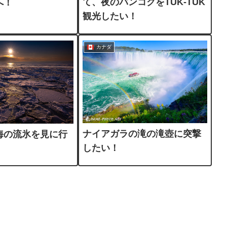
て、夜のバンコクをTUK-TUK
へ！
観光したい！
カナダ
ナイアガラの滝の滝壺に突撃
海の流氷を見に行
したい！