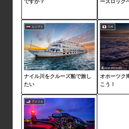
ですか？
ーズロック
エジプト
日本
ナイル川をクルーズ船で旅し
オホーツク
たい
こう！
アメリカ