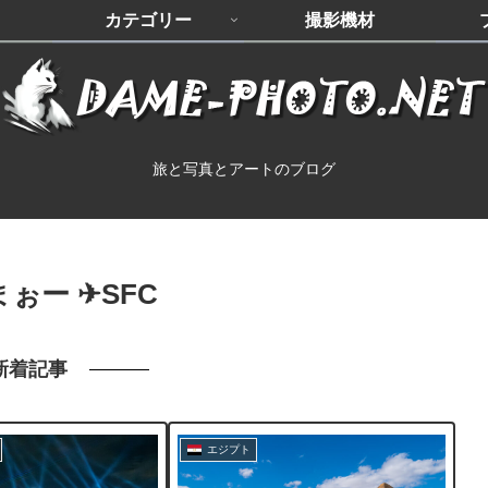
カテゴリー
撮影機材
旅と写真とアートのブログ
⬛まぉー ✈︎SFC
新着記事
エジプト