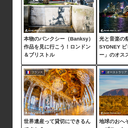
本物のバンクシー（Banksy）
光と音楽の祭
作品を見に行こう！ロンドン
SYDNEY
＆ブリストル
ー」のオス
フランス
オーストラリア
世界遺産って貸切にできるん
地球のおへ