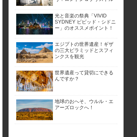
光と音楽の祭典「VIVID
SYDNEY ビビッド・シドニ
ー」のオススメポイント！
エジプトの世界遺産！ギザ
の三大ピラミッドとスフィ
ンクスを観光
世界遺産って貸切にできる
んですか？
地球のおへそ、ウルル・エ
アーズロックへ！