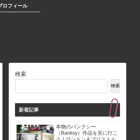
プロフィール
検索
検索
新着記事
本物のバンクシー
（Banksy）作品を見に行こ
う！ロンドン＆ブリストル