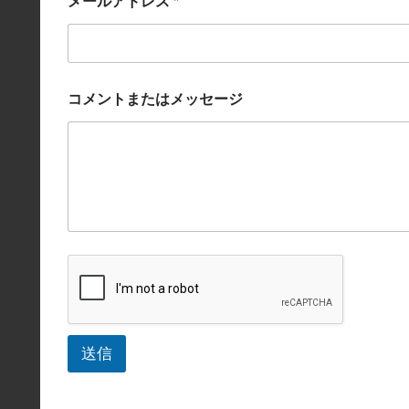
メールアドレス
*
コ
コメントまたはメッセージ
メ
ン
ト
ま
た
は
メ
ッ
セ
ー
ジ
*
*
送信