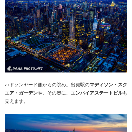
ハドソンヤード側からの眺め。出発駅の
マディソン・スク
エア・ガーデン
や、その奧に、
エンパイアステートビル
も
見えます。