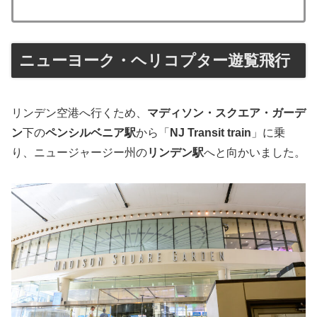
ニューヨーク・ヘリコプター遊覧飛行
リンデン空港へ行くため、
マディソン・スクエア・ガーデ
ン
下の
ペンシルベニア駅
から「
NJ Transit train
」に乗
り、ニュージャージー州の
リンデン駅
へと向かいました。