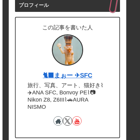
プロフィール
この記事を書いた人
🐈‍⬛まぉー ✈︎SFC
旅行、写真、アート、猫好き⌇
✈️ANA SFC, Bonvoy PE⌇📷
Nikon Z8, Z6III⌇🚗AURA
NISMO