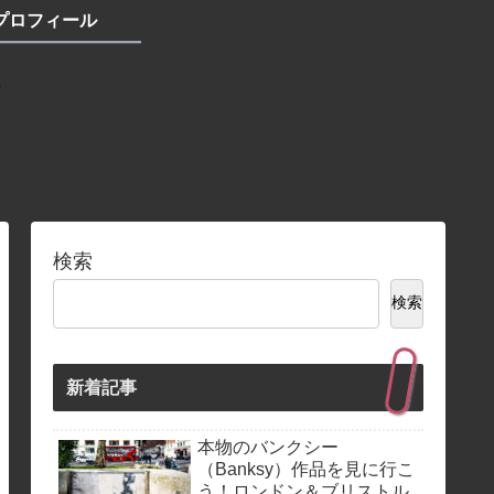
プロフィール
検索
検索
新着記事
本物のバンクシー
（Banksy）作品を見に行こ
う！ロンドン＆ブリストル