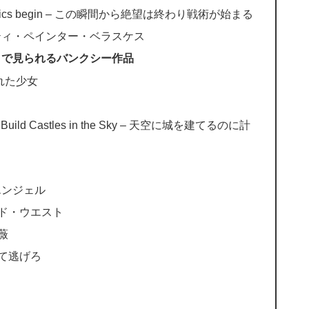
 and tactics begin – この瞬間から絶望は終わり戦術が始まる
 – グラフィティ・ペインター・ベラスケス
l）で見られるバンクシー作品
膜の破れた少女
n to Build Castles in the Sky – 天空に城を建てるのに計
ト・エンジェル
マイルド・ウエスト
薔薇
奪って逃げろ