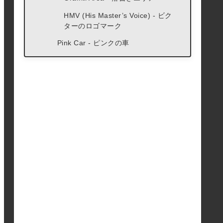
HMV (His Master’s Voice) - ビク
ターのロゴマーク
Pink Car - ピンクの車
Yellow Line Flower (+Painter) - 黄
色い線の花
Yellow Line Flower
Beigel Bake
I love London (+Robbo) - ロンドン
大好き！
Banksquiat - バンクスキア
ジャン＝ミシェル・バスキアと
は？
Boy and Dog in Stop and Search
- 職務質問を受ける少年と犬
Crown Ferris Wheel - 王冠の観覧