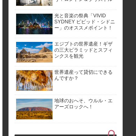
光と音楽の祭典「VIVID
SYDNEY ビビッド・シドニ
ー」のオススメポイント！
エジプトの世界遺産！ギザ
の三大ピラミッドとスフィ
ンクスを観光
世界遺産って貸切にできる
んですか？
地球のおへそ、ウルル・エ
アーズロックへ！