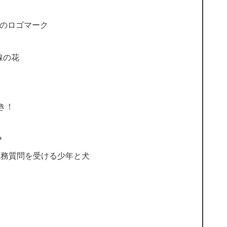
ビクターのロゴマーク
色い線の花
好き！
？
rch – 職務質問を受ける少年と犬